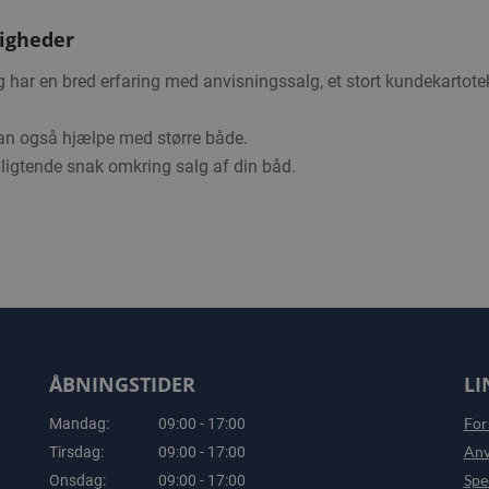
ligheder
g har en bred erfaring med anvisningssalg, et stort kundekartot
kan også hjælpe med større både.
pligtende snak omkring salg af din båd.
ÅBNINGSTIDER
LI
For
Mandag:
09:00 - 17:00
Anv
Tirsdag:
09:00 - 17:00
Spe
Onsdag:
09:00 - 17:00