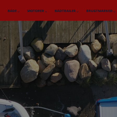
BÅDE
MOTORER
BÅDTRAILER
BRUGTMARKED