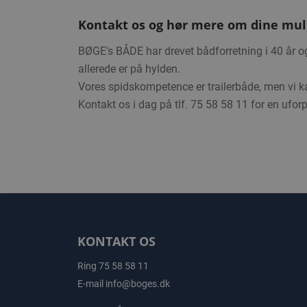
Kontakt os og hør mere om dine mu
BØGE's BÅDE har drevet bådforretning i 40 år o
allerede er på hylden.
Vores spidskompetence er trailerbåde, men vi 
Kontakt os i dag på tlf. 75 58 58 11 for en ufor
KONTAKT OS
Ring
75 58 58 11
E-mail
info@boges.dk