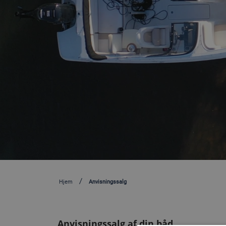
Hjem
Anvisningssalg
Anvisningssalg af din båd