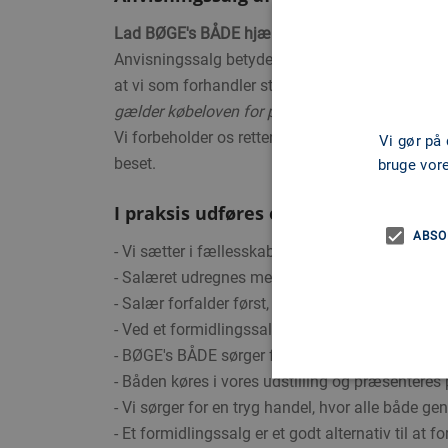
Lad BØGE's BÅDE hjælpe dig med at få solgt d
Anvisningssalg betyder helt simpelt et salg mel
at vi som forhandler står for alt salg af båden, 
gælder købeloven for privathandel).
Vi forbeholder os retten til ikke at give nogen 
Vi gør på
beset.
bruge vor
I praksis udføres et anvisningssalg s
ABSO
- Vi sætter i fællesskab en salgspris.
- Salæret udregnes mellem BØGE's BÅDE og sæl
- Salær forfalder først, når handelen er endelig
- Ved et formidlingssalg betaler du en procentdel
- BØGE's BÅDE sørger for annoncering på fire for
- Båden køres i vores udstilling og præsenteres 
- Vi sørger for en tryg handel, hvor alle både 
- Et formidlingssalg er et godt alternativ til at 