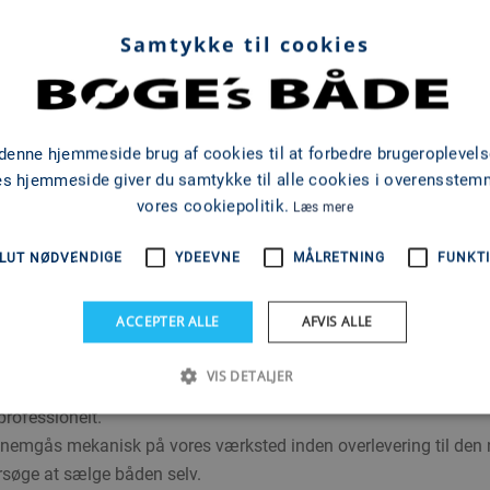
in båd
Samtykke til cookies
lem to private, men med en forhandler som mellemled. Det vil sige
samt underskriver salgsaftalen med køberen, selv om det rent jurid
form for garanti eller reklamationsret på både eller motorer solgt
 denne hjemmeside brug af cookies til at forbedre brugeroplevels
es hjemmeside giver du samtykke til alle cookies i overensste
vores cookiepolitik.
Læs mere
åledes:
LUT NØDVENDIGE
YDEEVNE
MÅLRETNING
FUNKTI
ger i forbindelse med prissætning.
ACCEPTER ALLE
AFVIS ALLE
t afsluttet, og køber har indbetalt købesummen.
 af salgsprisen eller en fast aftalt salærpris.
VIS DETALJER
skellige salgskanaler, inkl. fotografering og oprettelse.
professionelt.
gennemgås mekanisk på vores værksted inden overlevering til den n
forsøge at sælge båden selv.