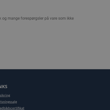
ek og mange forespørgsler på vare som ikke
NKS
sikring
isningssalg
edbådscertifikat