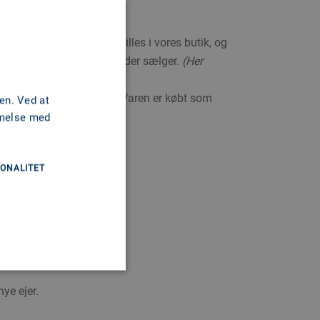
 at den brugte båd udstilles i vores butik, og
isk er den tidligere ejer, der sælger.
(Her
 i form af anvisningssalg. Varen er købt som
en. Ved at
mmelse med
ONALITET
ye ejer.