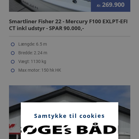
269.900
Kr.
Smartliner Fisher 22 - Mercury F100 EXLPT-EFI
CT inkl udstyr - SPAR 90.000,-
Længde: 6.5 m
Bredde: 2.24 m
Vægt: 1130 kg
Max motor: 150 hk HK
Samtykke til cookies