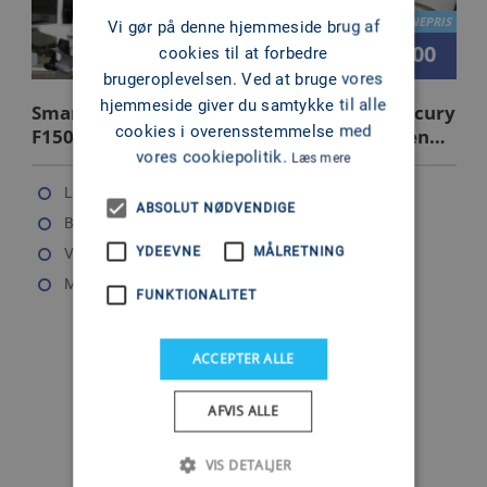
KAMPAGNEPRIS
Vi gør på denne hjemmeside brug af
279.900
cookies til at forbedre
Kr.
brugeroplevelsen. Ved at bruge vores
hjemmeside giver du samtykke til alle
Smartliner CC Center Console 22 med Mercury
cookies i overensstemmelse med
F150 EXLPT-EFI ProXS inkl. udstyr - velsejlende
vores cookiepolitik.
styrepultsbåd
Læs mere
Længde: 6.5 m
ABSOLUT NØDVENDIGE
Bredde: 2.24 m
YDEEVNE
MÅLRETNING
Vægt: 1150 kg
Max motor: 150 hk HK
FUNKTIONALITET
ACCEPTER ALLE
AFVIS ALLE
1
VIS DETALJER