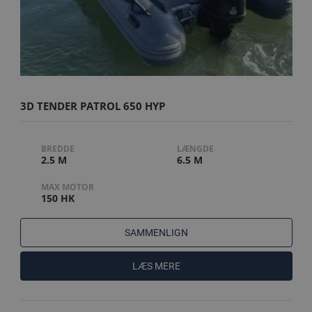
3D TENDER PATROL 650 HYP
BREDDE
LÆNGDE
2.5 M
6.5 M
MAX MOTOR
150 HK
SAMMENLIGN
LÆS MERE