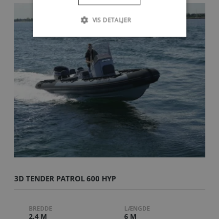
VIS DETALJER
3D TENDER PATROL 600 HYP
BREDDE
LÆNGDE
2.4 M
6 M