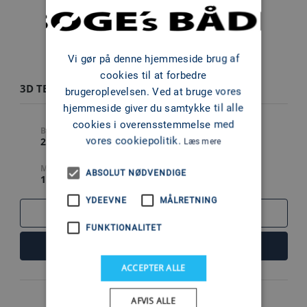
Vi gør på denne hjemmeside brug af
cookies til at forbedre
3D TENDER PATROL 550 HYP
brugeroplevelsen. Ved at bruge vores
hjemmeside giver du samtykke til alle
cookies i overensstemmelse med
BREDDE
LÆNGDE
vores cookiepolitik.
2.4 M
6 M
Læs mere
MAX MOTOR
ABSOLUT NØDVENDIGE
115 HK
YDEEVNE
MÅLRETNING
SAMMENLIGN
FUNKTIONALITET
LÆS MERE
ACCEPTER ALLE
AFVIS ALLE