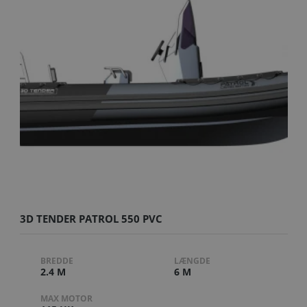
3D TENDER PATROL 550 PVC
BREDDE
LÆNGDE
2.4 M
6 M
MAX MOTOR