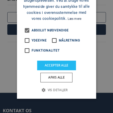
brugeroplevelsen. Ved at bruge vores
hjemmeside giver du samtykke til alle
cookies i overensstemmelse med
SAMMENLIGN
vores cookiepolitik.
Læs mere
LÆS MERE
ABSOLUT NØDVENDIGE
YDEEVNE
MÅLRETNING
FUNKTIONALITET
1
ACCEPTER ALLE
AFVIS ALLE
VIS DETALJER
KONTAKT OS