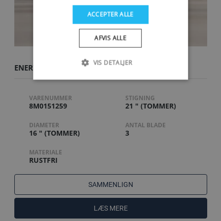
ACCEPTER ALLE
AFVIS ALLE
VIS DETALJER
ENERTIA ECO 16 X 21RH
VARENUMMER
STIGNING
8M0151259
21 " (TOMMER)
DIAMETER
ANTAL BLADE
16 " (TOMMER)
3
MATERIALE
RUSTFRI
SAMMENLIGN
LÆS MERE