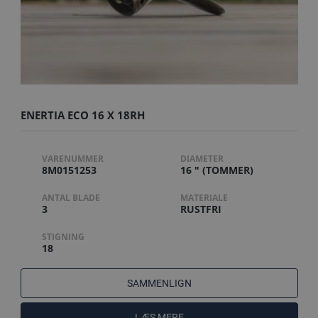
ENERTIA ECO 16 X 18RH
VARENUMMER
DIAMETER
8M0151253
16 " (TOMMER)
ANTAL BLADE
MATERIALE
3
RUSTFRI
STIGNING
18
SAMMENLIGN
LÆS MERE