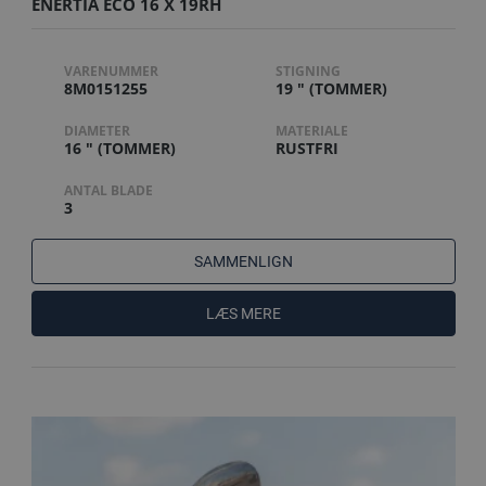
ENERTIA ECO 16 X 19RH
VARENUMMER
STIGNING
8M0151255
19 " (TOMMER)
DIAMETER
MATERIALE
16 " (TOMMER)
RUSTFRI
ANTAL BLADE
3
SAMMENLIGN
LÆS MERE