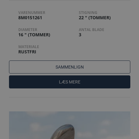
VARENUMMER
STIGNING
8M0151261
22 " (TOMMER)
DIAMETER
ANTAL BLADE
16 " (TOMMER)
3
MATERIALE
RUSTFRI
SAMMENLIGN
LÆS MERE