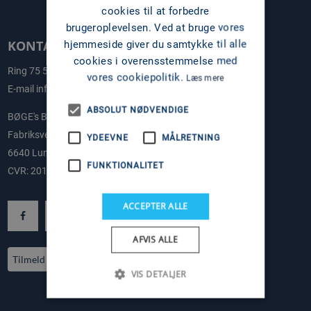
cookies til at forbedre
brugeroplevelsen. Ved at bruge vores
hjemmeside giver du samtykke til alle
KONTAKT OS
cookies i overensstemmelse med
Ring
75 58 58 11
vores cookiepolitik.
Læs mere
E-mail
info@boges.dk
ABSOLUT NØDVENDIGE
BØGE's BÅDE
Fabriksvej 2-4
YDEEVNE
MÅLRETNING
6640 Lunderskov
FUNKTIONALITET
CVR: 20178108
ACCEPTER ALLE
AFVIS ALLE
Tilmeld nyhedsbrev
VIS DETALJER