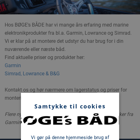
Hos BØGE's BÅDE har vi mange års erfaring med marine
elektronikprodukter fra bl.a. Garmin, Lowrance og Simrad.
Vi er klar på at montere det udstyr du har brug for i din
nuværende eller næste båd.
Find aktuelle priser og produkter her:
Garmin
Simrad, Lowrance & B&G
Kontakt os og hør nærmere om lagerstatus og priser for
montering.
Samtykke til cookies
Flere nye både kan bestilles hjem med elektronikpakker fra
Garmin eller Simrad
Vi gør på denne hjemmeside brug af