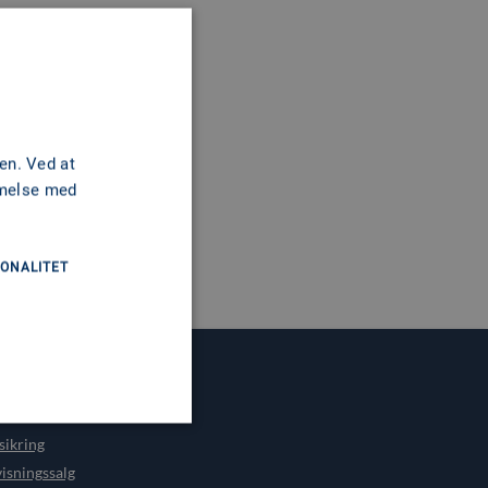
en. Ved at
mmelse med
ONALITET
NKS
sikring
isningssalg