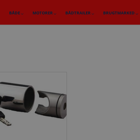
BÅDE
MOTORER
BÅDTRAILER
BRUGTMARKED