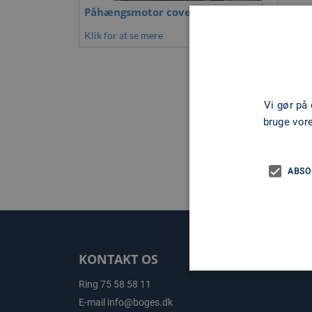
Påhængsmotor cover
Påhæn
Klik for at se mere
Klik fo
Vi gør på
bruge vor
ABSO
KONTAKT OS
Ring
75 58 58 11
E-mail
info@boges.dk