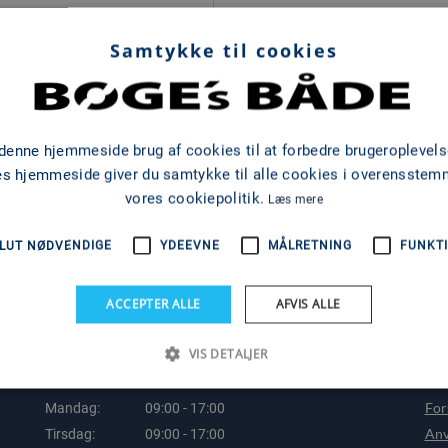
gsmotor lås & styring
Samtykke til cookies
r at se mere
 denne hjemmeside brug af cookies til at forbedre brugeroplevels
es hjemmeside giver du samtykke til alle cookies i overensste
vores cookiepolitik.
Læs mere
LUT NØDVENDIGE
YDEEVNE
MÅLRETNING
FUNKTI
ACCEPTER ALLE
AFVIS ALLE
VIS DETALJER
ÅBNINGSTIDER
LI
For
Mandag:
09:00 - 17:00
Anv
Tirsdag:
09:00 - 17:00