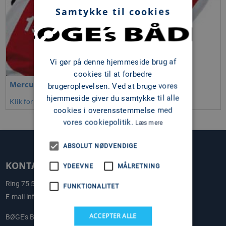
Samtykke til cookies
Vi gør på denne hjemmeside brug af
cookies til at forbedre
Mercury redningsvest
brugeroplevelsen. Ved at bruge vores
hjemmeside giver du samtykke til alle
Klik for at se mere
cookies i overensstemmelse med
vores cookiepolitik.
Læs mere
ABSOLUT NØDVENDIGE
KONTAKT OS
YDEEVNE
MÅLRETNING
Ring
75 58 58 11
FUNKTIONALITET
E-mail
info@boges.dk
ACCEPTER ALLE
BØGE's BÅDE