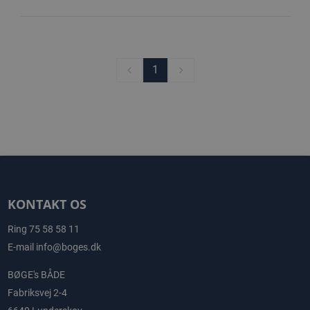
1
KONTAKT OS
Ring
75 58 58 11
E-mail
info@boges.dk
BØGE's BÅDE
Fabriksvej 2-4