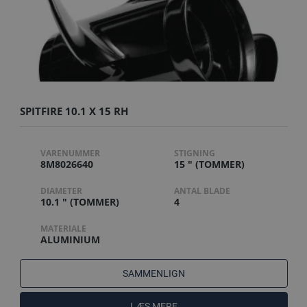
SPITFIRE 10.1 X 15 RH
VARENUMMER
STIGNING
8M8026640
15 " (TOMMER)
DIAMETER
ANTAL BLADE
10.1 " (TOMMER)
4
MATERIALE
ALUMINIUM
SAMMENLIGN
LÆS MERE