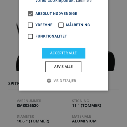
vores cookiepolitik.
Læs mere
ABSOLUT NØDVENDIGE
YDEEVNE
MÅLRETNING
FUNKTIONALITET
ACCEPTER ALLE
AFVIS ALLE
VIS DETALJER
SPITFIRE 10.6 X 11 RH
VARENUMMER
STIGNING
8M8026620
11 " (TOMMER)
DIAMETER
MATERIALE
10.6 " (TOMMER)
ALUMINIUM