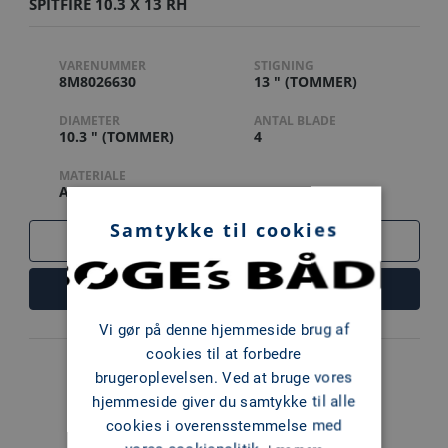
SPITFIRE 10.3 X 13 RH
VARENUMMER
STIGNING
8M8026630
13 " (TOMMER)
DIAMETER
ANTAL BLADE
10.3 " (TOMMER)
4
MATERIALE
ALUMINIUM
Samtykke til cookies
SAMMENLIGN
LÆS MERE
Vi gør på denne hjemmeside brug af
cookies til at forbedre
brugeroplevelsen. Ved at bruge vores
hjemmeside giver du samtykke til alle
cookies i overensstemmelse med