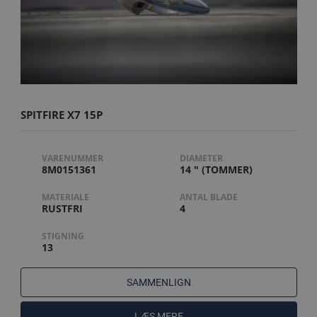
SPITFIRE X7 15P
VARENUMMER
DIAMETER
8M0151361
14 " (TOMMER)
MATERIALE
ANTAL BLADE
RUSTFRI
4
STIGNING
13
SAMMENLIGN
LÆS MERE