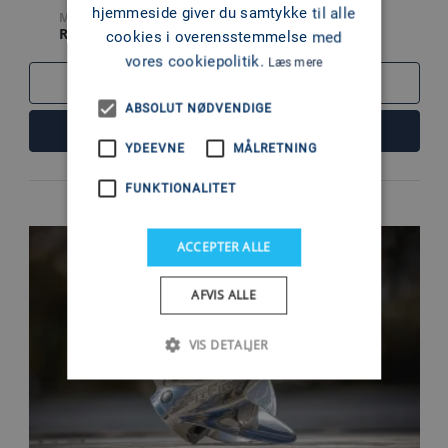
hjemmeside giver du samtykke til alle
MATERIALE
RUSTFRI
cookies i overensstemmelse med
vores cookiepolitik.
Læs mere
SAMMENLIGN
ABSOLUT NØDVENDIGE
LÆS MERE
YDEEVNE
MÅLRETNING
FUNKTIONALITET
ACCEPTER ALLE
AFVIS ALLE
VIS DETALJER