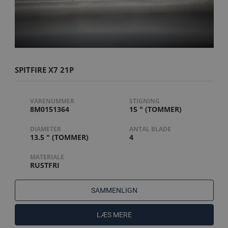
SPITFIRE X7 21P
VARENUMMER
STIGNING
8M0151364
15 " (TOMMER)
DIAMETER
ANTAL BLADE
13.5 " (TOMMER)
4
MATERIALE
RUSTFRI
SAMMENLIGN
LÆS MERE