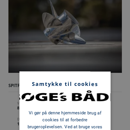
Samtykke til cookies
SPITFIRE X7 19P
VARENUMMER
STIGNING
8M0151363
19 " (TOMMER)
Vi gør på denne hjemmeside brug af
DIAMETER
ANTAL BLADE
cookies til at forbedre
12.7 " (TOMMER)
4
brugeroplevelsen. Ved at bruge vores