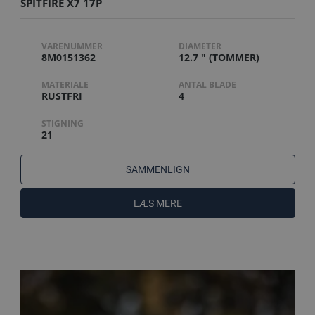
SPITFIRE X7 17P
VARENUMMER
DIAMETER
8M0151362
12.7 " (TOMMER)
MATERIALE
ANTAL BLADE
RUSTFRI
4
STIGNING
21
SAMMENLIGN
LÆS MERE