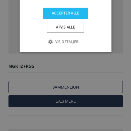
ACCEPTER ALLE
AFVIS ALLE
VIS DETALJER
NGK IZFR5G
SAMMENLIGN
LÆS MERE