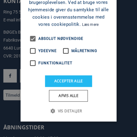
KONTAKT OS
brugeroplevelsen. Ved at bruge vores
hjemmeside giver du samtykke til alle
Ring
75 58 58 11
cookies i overensstemmelse med
E-mail
info@boges.dk
vores cookiepolitik.
Læs mere
BØGE's BÅDE
ABSOLUT NØDVENDIGE
Fabriksvej 2-4
6640 Lunderskov
YDEEVNE
MÅLRETNING
CVR: 20178108
FUNKTIONALITET
ACCEPTER ALLE
Tilmeld nyhedsbrev
AFVIS ALLE
VIS DETALJER
ÅBNINGSTIDER