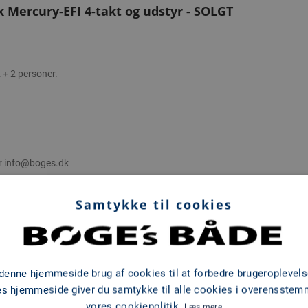
k Mercury-EFI 4-takt og udstyr - SOLGT
 + 2 personer.
r info@boges.dk
Samtykke til cookies
5.41 m
BREDDE
35 cm
 denne hjemmeside brug af cookies til at forbedre brugeroplevels
es hjemmeside giver du samtykke til alle cookies i overensste
vores cookiepolitik.
Læs mere