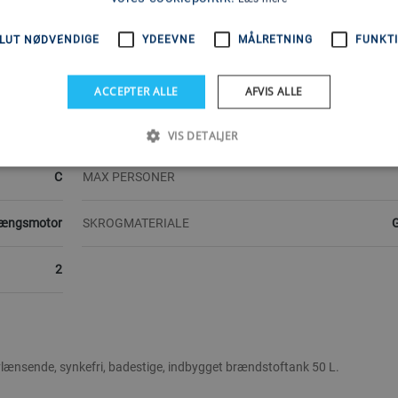
Quicksilver
TYPE
Ka
LUT NØDVENDIGE
YDEEVNE
MÅLRETNING
FUNKTI
613 kg
ÅRGANG
ACCEPTER ALLE
AFVIS ALLE
60 HK
MAX MOTOR
VIS DETALJER
C
MAX PERSONER
ængsmotor
SKROGMATERIALE
G
2
vlænsende, synkefri, badestige, indbygget brændstoftank 50 L.