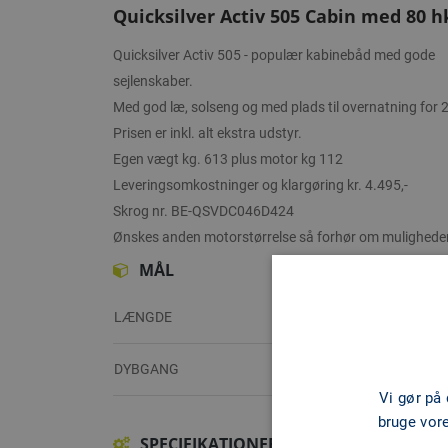
Quicksilver Activ 505 Cabin med 80 h
Quicksilver Activ 505 - populær kabinebåd med gode
sejlenskaber.
Med god læ, solseng og med plads til overnatning for 2
Prisen er inkl. alt ekstra udstyr.
Egen vægt kg. 613 plus motor kg 112
Leveringsomkostninger og klargøring kr. 4.495,-
Skrog nr. BE-QSVDC046D424
Ønskes anden motorstørrelse så forhør om mulighede
MÅL
LÆNGDE
DYBGANG
Vi gør på
bruge vor
SPECIFIKATIONER