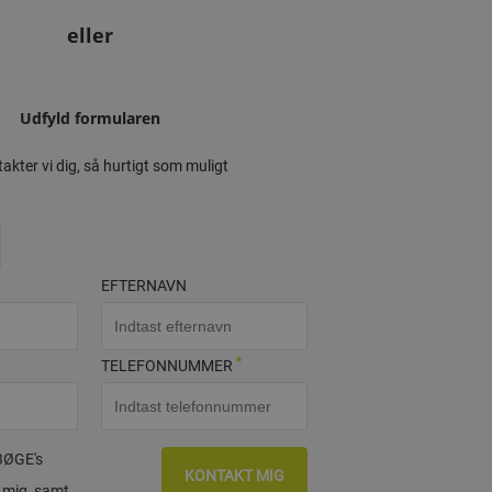
eller
Udfyld formularen
akter vi dig, så hurtigt som muligt
EFTERNAVN
*
TELEFONNUMMER
BØGE's
KONTAKT MIG
 mig, samt