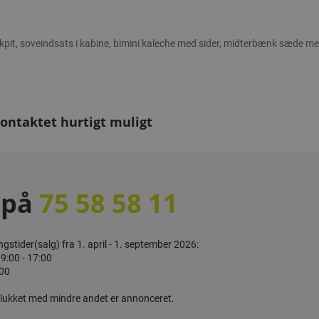
kpit, soveindsats i kabine, bimini kaleche med sider, midterbænk sæde m
kontaktet hurtigt muligt
 på
75 58 58 11
gstider(salg) fra 1. april - 1. september 2026:
9:00 - 17:00
:00
 lukket med mindre andet er annonceret.