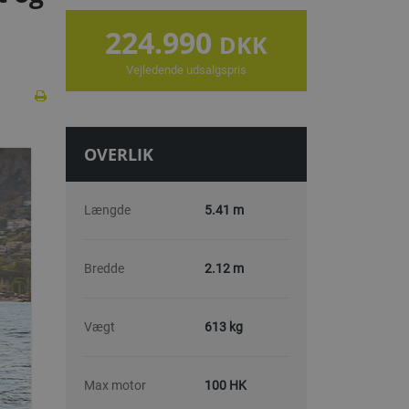
224.990
DKK
Vejledende udsalgspris
OVERLIK
Længde
5.41 m
Bredde
2.12 m
Vægt
613 kg
Max motor
100 HK