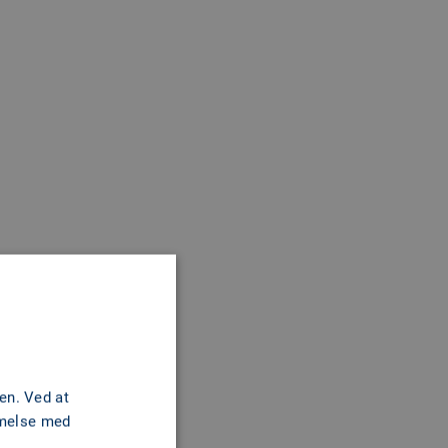
2.12 m
en. Ved at
mmelse med