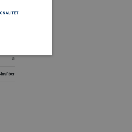
binebåd
ONALITET
2024
100 HK
5
lasfiber