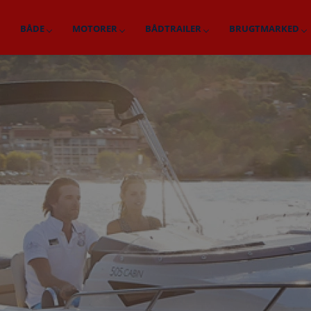
BÅDE
MOTORER
BÅDTRAILER
BRUGTMARKED