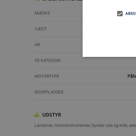
MÆRKE
ABSO
VÆGT
HK
CE KATEGORI
MOTORTYPE
Påh
SOVEPLADSER
UDSTYR
Lanterner, motorinstrumenter, hynder ude og inde, sel