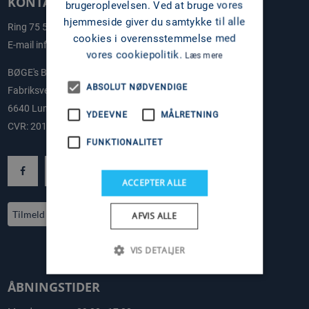
KONTAKT OS
brugeroplevelsen. Ved at bruge vores
hjemmeside giver du samtykke til alle
Ring
75 58 58 11
cookies i overensstemmelse med
E-mail
info@boges.dk
vores cookiepolitik.
Læs mere
BØGE's BÅDE
ABSOLUT NØDVENDIGE
Fabriksvej 2-4
6640 Lunderskov
YDEEVNE
MÅLRETNING
CVR: 20178108
FUNKTIONALITET
ACCEPTER ALLE
Tilmeld nyhedsbrev
AFVIS ALLE
VIS DETALJER
ÅBNINGSTIDER