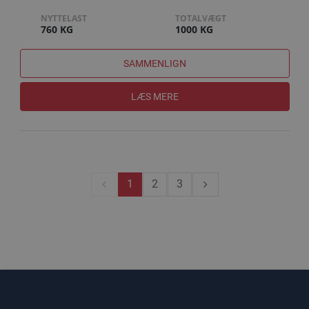
NYTTELAST
TOTALVÆGT
760 KG
1000 KG
SAMMENLIGN
LÆS MERE
1
2
3