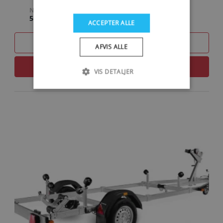
NYTTELAST
TOTALVÆGT
540 KG
750 KG
ACCEPTER ALLE
SAMMENLIGN
AFVIS ALLE
LÆS MERE
VIS DETALJER