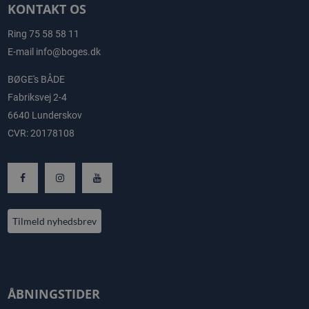
KONTAKT OS
Ring
75 58 58 11
E-mail
info@boges.dk
BØGE's BÅDE
Fabriksvej 2-4
6640 Lunderskov
CVR: 20178108
Tilmeld nyhedsbrev
ÅBNINGSTIDER