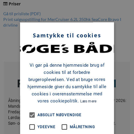
Priser
Gå til prisliste (PDF)
Print salgsopstilling for MerCruiser 6.2L 350hk SeaCore Bravo I
drivline
Samtykke til cookies
Bliv kontaktet hurtigt muligt
Vi gør på denne hjemmeside brug af
cookies til at forbedre
Ring på
75 58 58 11
brugeroplevelsen. Ved at bruge vores
hjemmeside giver du samtykke til alle
cookies i overensstemmelse med
vores cookiepolitik.
Åbningstider: Åbningstider(salg) fra 1. april - 1. september 2026:
Læs mere
Mandag - torsdag: 9:00 - 17:00
Fredag: 09:00 - 15:00
ABSOLUT NØDVENDIGE
Lørdag: 10 - 13:00
Søn- og helligdage lukket med mindre andet er annonceret.
YDEEVNE
MÅLRETNING