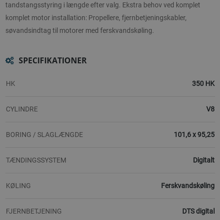
tandstangsstyring i længde efter valg. Ekstra behov ved komplet
komplet motor installation: Propellere, fjernbetjeningskabler,
søvandsindtag til motorer med ferskvandskøling.
SPECIFIKATIONER
HK
350 HK
CYLINDRE
V8
BORING / SLAGLÆNGDE
101,6 x 95,25
TÆNDINGSSYSTEM
Digitalt
KØLING
Ferskvandskøling
FJERNBETJENING
DTS digital