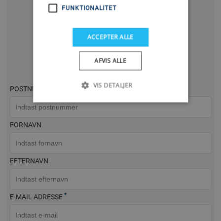
FUNKTIONALITET
eller
ACCEPTER ALLE
Udfyld formularen
AFVIS ALLE
Så kontakter vi dig, så hurtigt som muligt
VIS DETALJER
POSTNUMMER
FORNAVN
EFTERNAVN
*
E-MAIL ADRESSE