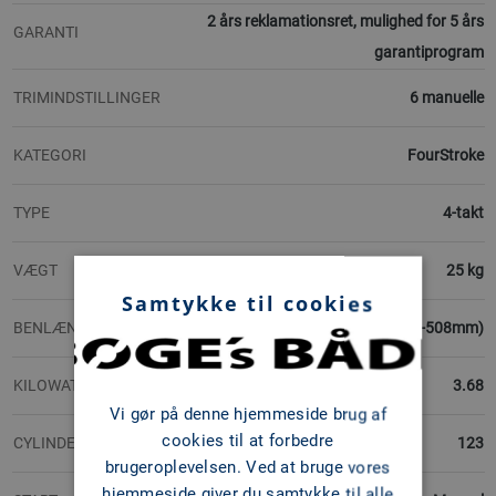
2 års reklamationsret, mulighed for 5 års
GARANTI
garantiprogram
TRIMINDSTILLINGER
6 manuelle
KATEGORI
FourStroke
TYPE
4-takt
VÆGT
25 kg
Samtykke til cookies
BENLÆNGDER TILGÆNGELIGE
S-L (381-508mm)
KILOWATT
3.68
Vi gør på denne hjemmeside brug af
cookies til at forbedre
CYLINDERVOLUMEN
123
brugeroplevelsen. Ved at bruge vores
hjemmeside giver du samtykke til alle