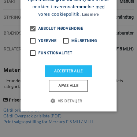
START
Manuel
cookies i overensstemmelse med
vores cookiepolitik.
Læs mere
STYRING
Styrehåndtag
ABSOLUT NØDVENDIGE
BRÆNDSTOFSYSTEM
Karburator
YDEEVNE
MÅLRETNING
RELATEREDE VARENUMRE
1F05211BL (F 5 MLH)
FUNKTIONALITET
Materiale
ACCEPTER ALLE
Herunder finder du prislister og/eller brochurer, for produktets
AFVIS ALLE
kategori.
Priser
VIS DETALJER
Gå til prisliste (PDF)
Gå til Overpack-prisliste (PDF)
Print salgsopstilling for Mercury F 5 MH / MLH