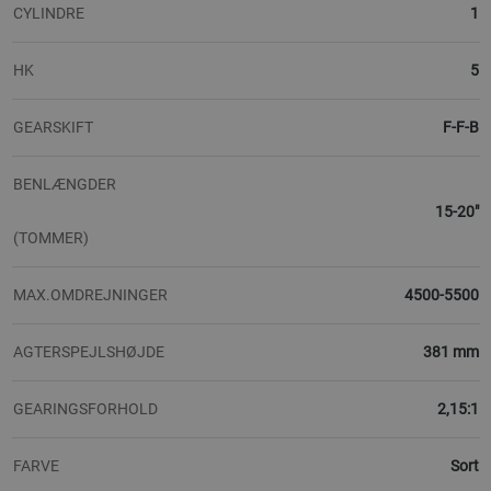
CYLINDRE
1
HK
5
GEARSKIFT
F-F-B
BENLÆNGDER
15-20"
(TOMMER)
MAX.OMDREJNINGER
4500-5500
AGTERSPEJLSHØJDE
381 mm
GEARINGSFORHOLD
2,15:1
FARVE
Sort