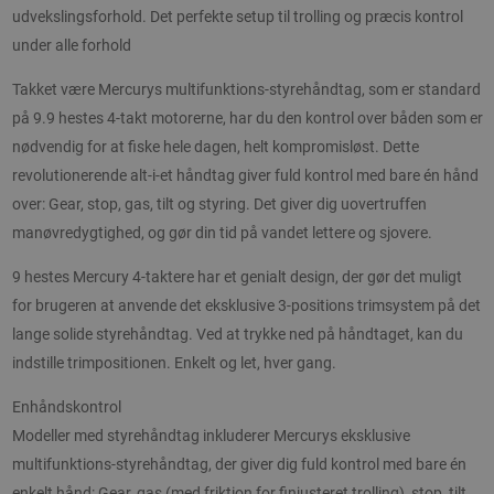
udvekslingsforhold. Det perfekte setup til trolling og præcis kontrol
under alle forhold
Takket være Mercurys multifunktions-styrehåndtag, som er standard
på 9.9 hestes 4-takt motorerne, har du den kontrol over båden som er
nødvendig for at fiske hele dagen, helt kompromisløst. Dette
revolutionerende alt-i-et håndtag giver fuld kontrol med bare én hånd
over: Gear, stop, gas, tilt og styring. Det giver dig uovertruffen
manøvredygtighed, og gør din tid på vandet lettere og sjovere.
9 hestes Mercury 4-taktere har et genialt design, der gør det muligt
for brugeren at anvende det eksklusive 3-positions trimsystem på det
lange solide styrehåndtag. Ved at trykke ned på håndtaget, kan du
indstille trimpositionen. Enkelt og let, hver gang.
Enhåndskontrol
Modeller med styrehåndtag inkluderer Mercurys eksklusive
multifunktions-styrehåndtag, der giver dig fuld kontrol med bare én
enkelt hånd: Gear, gas (med friktion for finjusteret trolling), stop, tilt