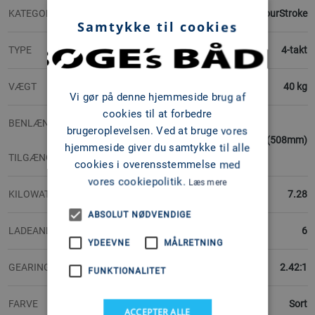
KATEGORI
FourStroke
Samtykke til cookies
TYPE
4-takt
VÆGT
40 kg
Vi gør på denne hjemmeside brug af
cookies til at forbedre
BENLÆNGDER
brugeroplevelsen. Ved at bruge vores
L (508mm)
hjemmeside giver du samtykke til alle
TILGÆNGELIGE
cookies i overensstemmelse med
vores cookiepolitik.
Læs mere
KILOWATT
7.28
ABSOLUT NØDVENDIGE
LADEANLÆG ( AMP)
6
YDEEVNE
MÅLRETNING
GEARINGSFORHOLD
2.42:1
FUNKTIONALITET
FARVE
Sort
ACCEPTER ALLE