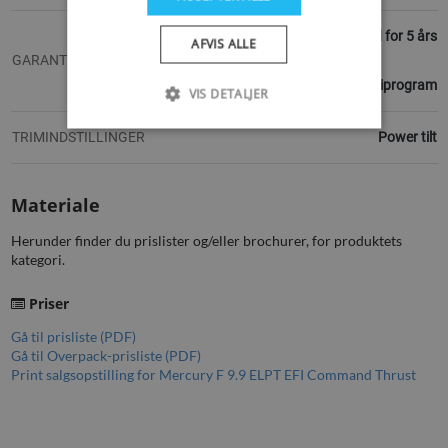
2 års reklamationsret, mulighed for 5 års
AFVIS ALLE
GARANTI
garantiprogram
VIS DETALJER
TRIMINDSTILLINGER
Power tilt
Materiale
Herunder finder du prislister og/eller brochurer, for produktets
kategori.
Priser
Gå til prisliste (PDF)
Gå til Overpack-prisliste (PDF)
Print salgsopstilling for Mercury F 9.9 ELPT EFI Command Thrust