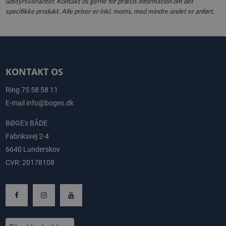
udstyrsvarianter. Kontakt os gerne for præcis information om det
specifikke produkt. Alle priser er inkl. moms, med mindre andet er anført.
KONTAKT OS
Ring
75 58 58 11
E-mail
info@boges.dk
BØGE's BÅDE
Fabriksvej 2-4
6640 Lunderskov
CVR: 20178108