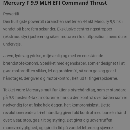
Mercury F 9.9 MLH EFI Command Thrust
Powertilt
Den hurtigste powertilt i branchen sætter en 4-takt Mercury 9,9 hk i
vandet på bare fem sekunder. Eksklusive centreringsstropper
(ekstraudstyr) justerer og sikrer motoren i fuld tiltposition, mens du er
undervejs.
Jævn, lydsvag ydelse, miljøvenlig og med en enestående
brændstoføkonomi. Spækket med egenskaber, som er designet til at
gøre motordriften sikker, let og problemfri, så som gas og gear i
håndtaget, der giver dig motorkontrol, helt ud til fingerspidserne.
Takket være Mercurys multifunktions-styrehåndtag, som er standard
på 9.9 hestes 4-takt motorerne, har du den kontrol over båden som er
nødvendig for at fiske hele dagen, helt kompromisløst. Dette
revolutionerende alt-i-et håndtag giver fuld kontrol med bare én hånd
over: Gear, stop, gas, tilt og styring. Det giver dig uovertruffen
manøvredygtighed, og gør din tid på vandet lettere og sjovere.