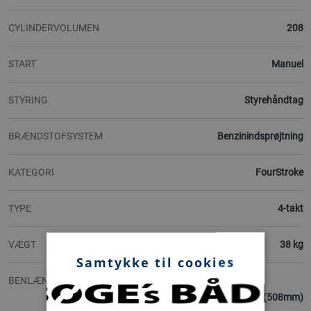
CYLINDERVOLUMEN
208
START
Manuel
STYRING
Styrehåndtag
BRÆNDSTOFSYSTEM
Benzinindsprøjtning
KATEGORI
FourStroke
TYPE
4-takt
VÆGT
38 kg
Samtykke til cookies
BENLÆNGDER
L (508mm)