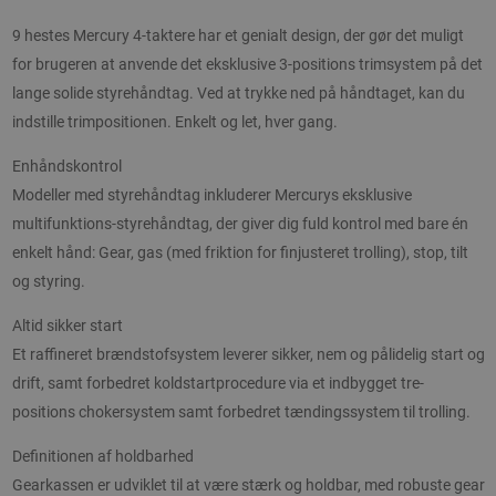
9 hestes Mercury 4-taktere har et genialt design, der gør det muligt
for brugeren at anvende det eksklusive 3-positions trimsystem på det
lange solide styrehåndtag. Ved at trykke ned på håndtaget, kan du
indstille trimpositionen. Enkelt og let, hver gang.
Enhåndskontrol
Modeller med styrehåndtag inkluderer Mercurys eksklusive
multifunktions-styrehåndtag, der giver dig fuld kontrol med bare én
enkelt hånd: Gear, gas (med friktion for finjusteret trolling), stop, tilt
og styring.
Altid sikker start
Et raffineret brændstofsystem leverer sikker, nem og pålidelig start og
drift, samt forbedret koldstartprocedure via et indbygget tre-
positions chokersystem samt forbedret tændingssystem til trolling.
Definitionen af holdbarhed
Gearkassen er udviklet til at være stærk og holdbar, med robuste gear