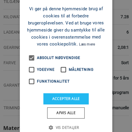
TILGÆNGELIGE
Vi gør på denne hjemmeside brug af
cookies til at forbedre
KILOWATT
7.28
brugeroplevelsen. Ved at bruge vores
hjemmeside giver du samtykke til alle
LADEANLÆG ( AMP)
6
cookies i overensstemmelse med
vores cookiepolitik.
Læs mere
GEARINGSFORHOLD
2,08:1
ABSOLUT NØDVENDIGE
FARVE
Sort
YDEEVNE
MÅLRETNING
2 års reklamationsret, mulighed for 5 års
FUNKTIONALITET
GARANTI
garantiprogram
ACCEPTER ALLE
TRIMINDSTILLINGER
6 manuelle
AFVIS ALLE
Materiale
VIS DETALJER