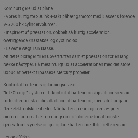
Kom hurtigere ud at plane
• Vores hurtigste 200 hk 4-takt påhængsmotor med klassens førende
V-6 200 hk cylindervolumen.
• Inspireret af præstation, dobbelt så hurtig acceleration,
overliggende knastaksel og dybt indløb.
• Laveste vægt i sin klasse.
Alt dette bidrager til en uovertruffen samlet præstation for en lang
række bådtyper. Få mest muligt ud af accelerationen med det store
udbud af perfekt tilpassede Mercury propeller.
Kontrol af batteriets opladningsniveau
”Idle Charge”-systemet til kontrol af batteriernes opladningsniveau
forhindrer fuldstændig afladning af batterierne, mens de har gang i
flere elektroniske enheder. Når batterispændingen er lav, øger
motoren automatisk tomgangsomdrejningerne for at booste
generatorens ydelse og genoplade batterierne til det rette niveau.
Let og effektiv!