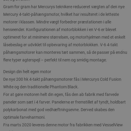
Gram for gram har Mercurys teknikere reduceret vægten af den nye
Mercury 4-takt-påhængsmotor, hvilket har resulteret i de letteste
motorer i klassen. Mindre vægt forbedrer præstationen i alle
henseender. Konfigurationen af motorblokken i en V-6 er blevet
optimeret for at minimere størrelsen, og motorhjelmen med et enkelt
låsebeslag er udviklet til opbevaring af motorblokken. V-6 4-takt
påhængsmotorer kan monteres tæt sammen, så de passer på endnu
flere typer agterspejl – perfekt til nem og smidig montage.
Design din helt egen motor
De nye 200 hk 4-takt påhængsmotorer fås i Mercurys Cold Fusion
White og den traditionelle Phantom Black.
For at gøre motoren helt din egen, fås den ab fabrik med farvede
paneler som sæt i 4 farver. Panelerne er fremstillet af tyndt, holdbart
polykarbonat med god vedhæftningsevne. Derved skabes den
optimale farveharmoni.
Fra marts 2020 leveres denne motor fra fabrikken med VesselView