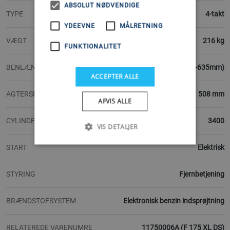
ABSOLUT NØDVENDIGE
TYPE
4-takt
YDEEVNE
MÅLRETNING
VÆGT
216 kg
FUNKTIONALITET
BENLÆNGDER TILGÆNGELIGE
L-XL (508-635mm)
ACCEPTER ALLE
AGTERSPEJLSHØJDE
508 mm
AFVIS ALLE
CYLINDERVOLUMEN
3400
VIS DETALJER
START
Elektrisk
STYRING
Fjernbetjening
BRÆNDSTOFSYSTEM
Elektronisk benzin indsprøjtning
RELATEREDE VARENUMRE
11750006A (F 175 XL DS)