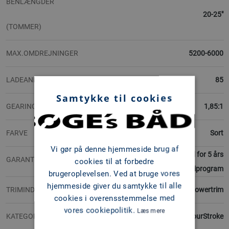
BENLÆNGDER
20-25"
(TOMMER)
MAX.OMDREJNINGER
5200-6000
LADEANLÆG ( AMP)
85
Samtykke til cookies
GEARINGSFORHOLD
1,85:1
FARVE
Sort
Vi gør på denne hjemmeside brug af
2 års reklamationsret, mulighed for 5 års
GARANTI
cookies til at forbedre
garantiprogram
brugeroplevelsen. Ved at bruge vores
hjemmeside giver du samtykke til alle
TRIMINDSTILLINGER
Powertrim
cookies i overensstemmelse med
vores cookiepolitik.
Læs mere
KATEGORI
FourStroke