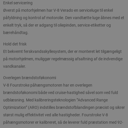
Enkel servicering
Øverst på motorhjelmen har V-8 Verado en serviceluge til enkel
påfyldning og kontrol af motorolie. Den vandtætte luge åbnes med et
enkelt tryk, så der er adgang til oliepinden, service-etiketter og
bærehåndtag.
Hold det frisk
Et bekvemt ferskvandsskyllesystem, der er monteret let tilgængeligt
på motorhjelmen, muliggør regelmæssig afsaltning af de indvendige
vandkanaler.
Overlegen brændstoføkonomi
V-8 Fourstroke påhængsmotoren har en overlegen
brændstoføkonomi både ved cruise-hastighed såvel som ved fuld
udblæsning. Med kalibreringsteknologien ”Advanced Range
Optimization” (ARO) indstilles brændstofblandingen præcist og sikrer
størst mulig effektivitet ved alle hastigheder. Fourstroke V-8
påhængsmotorer er kalibreret, så de leverer fuld præstation med 92-