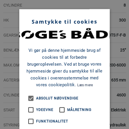
CYLINDRE
8
HK
300
Samtykke til cookies
GEARSKIFT
DTS F-F-B
Vi gør på denne hjemmeside brug af
BENLÆNGDER (TOMMER)
25"
cookies til at forbedre
brugeroplevelsen. Ved at bruge vores
MAX.OMDREJNINGER
5200-6000
hjemmeside giver du samtykke til alle
cookies i overensstemmelse med
AGTERSPEJLSHØJDE
635 mm
vores cookiepolitik.
Læs mere
CYLINDERVOLUMEN
4600
ABSOLUT NØDVENDIGE
START
Elektrisk
YDEEVNE
MÅLRETNING
FUNKTIONALITET
STYRING
Hydraulisk