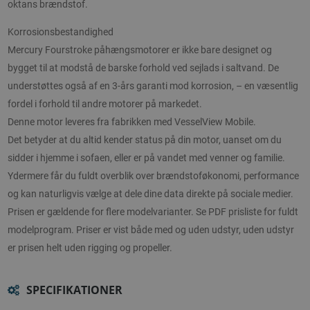
oktans brændstof.
Korrosionsbestandighed
Mercury Fourstroke påhængsmotorer er ikke bare designet og
bygget til at modstå de barske forhold ved sejlads i saltvand. De
understøttes også af en 3-års garanti mod korrosion, – en væsentlig
fordel i forhold til andre motorer på markedet.
Denne motor leveres fra fabrikken med VesselView Mobile.
Det betyder at du altid kender status på din motor, uanset om du
sidder i hjemme i sofaen, eller er på vandet med venner og familie.
Ydermere får du fuldt overblik over brændstoføkonomi, performance
og kan naturligvis vælge at dele dine data direkte på sociale medier.
Prisen er gældende for flere modelvarianter. Se PDF prisliste for fuldt
modelprogram. Priser er vist både med og uden udstyr, uden udstyr
er prisen helt uden rigging og propeller.
SPECIFIKATIONER