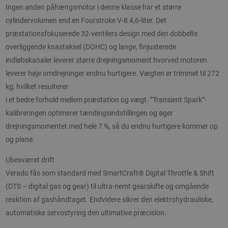
Ingen anden påhængsmotor i denne klasse har et større
cylindervolumen end en Fourstroke V-8 4,6-liter. Det
præstationsfokuserede 32-ventilers design med den dobbelte
overliggende knastaksel (DOHC) og lange, finjusterede
indløbskanaler leverer større drejningsmoment hvorved motoren
leverer høje omdrejninger endnu hurtigere. Vægten er trimmet til 272
kg, hvilket resulterer
i et bedre forhold mellem præstation og vægt. ”Transient Spark”-
kalibreringen optimerer tændingsindstillingen og øger
drejningsmomentet med hele 7 %, så du endnu hurtigere kommer op
og plane.
Ubesværet drift
Verado fås som standard med SmartCraft® Digital Throttle & Shift
(DTS – digital gas og gear) til ultra-nemt gearskifte og omgående
reaktion af gashåndtaget. Endvidere sikrer den elektrohydrauliske,
automatiske servostyring den ultimative præcision.