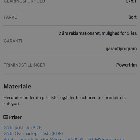
GEARINGSFORHOLD
1,75:1
FARVE
Sort
2 års reklamationsret, mulighed for 5 års
GARANTI
garantiprogram
TRIMINDSTILLINGER
Powertrim
Materiale
Herunder finder du prislister og/eller brochurer, for produktets
kategori.
Priser
Gå til prisliste (PDF)
Gå til Overpack-prisliste (PDF)
Print salgsopstilling for Mercury F 300 XL DS CMS Fourstroke