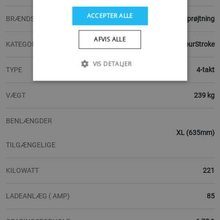
ACCEPTER ALLE
BRÆNDSTOFSYSTEM
Elektronisk benzinindsprøjtning
AFVIS ALLE
KATEGORI
FourStroke
VIS DETALJER
TYPE
4-takt
VÆGT
239 kg
BENLÆNGDER
XL (635mm)
TILGÆNGELIGE
KILOWATT
221
LADEANLÆG ( AMP)
85