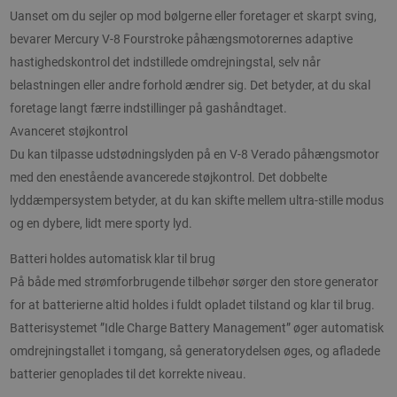
Uanset om du sejler op mod bølgerne eller foretager et skarpt sving,
bevarer Mercury V-8 Fourstroke påhængsmotorernes adaptive
hastighedskontrol det indstillede omdrejningstal, selv når
belastningen eller andre forhold ændrer sig. Det betyder, at du skal
foretage langt færre indstillinger på gashåndtaget.
Avanceret støjkontrol
Du kan tilpasse udstødningslyden på en V-8 Verado påhængsmotor
med den enestående avancerede støjkontrol. Det dobbelte
lyddæmpersystem betyder, at du kan skifte mellem ultra-stille modus
og en dybere, lidt mere sporty lyd.
Batteri holdes automatisk klar til brug
På både med strømforbrugende tilbehør sørger den store generator
for at batterierne altid holdes i fuldt opladet tilstand og klar til brug.
Batterisystemet ”Idle Charge Battery Management” øger automatisk
omdrejningstallet i tomgang, så generatorydelsen øges, og afladede
batterier genoplades til det korrekte niveau.